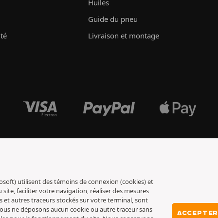
Huiles
Guide du pneu
ité
Livraison et montage
osoft) utilisent des témoins de connexion (cookies) et
ite, faciliter votre navigation, réaliser des mesures
s et autres traceurs stockés sur votre terminal, sont
 nous ne déposons aucun cookie ou autre traceur sans
ACCEPTER