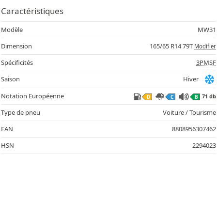
Caractéristiques
Modèle
MW31
Dimension
165/65 R14 79T
Modifier
Spécificités
3PMSF
Saison
Hiver
Notation Européenne
71 db
D
C
B
Type de pneu
Voiture / Tourisme
EAN
8808956307462
HSN
2294023