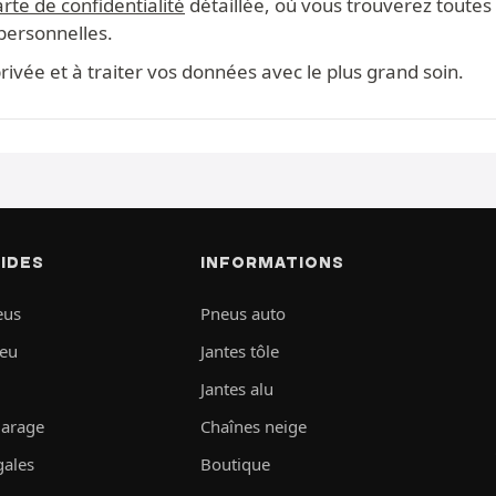
rte de confidentialité
détaillée, où vous trouverez toutes 
 personnelles.
ivée et à traiter vos données avec le plus grand soin.
PIDES
INFORMATIONS
eus
Pneus auto
neu
Jantes tôle
Jantes alu
garage
Chaînes neige
gales
Boutique