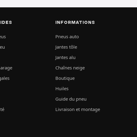
PIDES
INFORMATIONS
eus
Pneus auto
neu
Jantes tôle
Jantes alu
garage
Chaînes neige
gales
Boutique
Huiles
Guide du pneu
ité
Livraison et montage