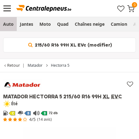
Auto
Jantes
Moto
Quad
Chaînes neige
Camion
Ag
215/60 R16 99H XL EVc (modifier)
Retour
Matador
Hectorra 5
MATADOR HECTORRA 5
215/60 R16 99H
XL
EVC
Été
72 db
C
B
B
4/5
(14 avis)