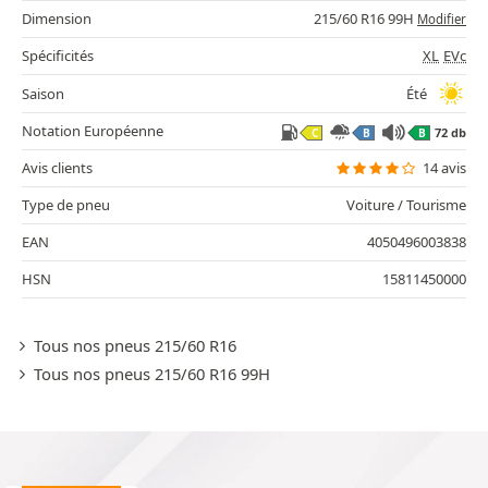
Dimension
215/60 R16 99H
Modifier
Spécificités
XL
EVc
Saison
Été
Notation Européenne
72 db
C
B
B
Avis clients
14 avis
Type de pneu
Voiture / Tourisme
EAN
4050496003838
HSN
15811450000
Tous nos pneus 215/60 R16
Tous nos pneus 215/60 R16 99H