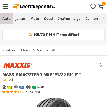
Auto
Jantes
Moto
Quad
Chaînes neige
Camion
Ag
195/70 R14 91T (modifier)
Retour
Maxxis
Mecotra 3 ME3
MAXXIS MECOTRA 3 ME3
195/70 R14 91T
Été
69 db
C
B
B
4/5
(68 avis)