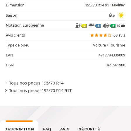
Dimension
195/70 R14 91T
Modifier
Saison
Été
Notation Européenne
69 db
C
B
B
Avis clients
68 avis
Type de pneu
Voiture / Tourisme
EAN
4717784339009
HSN
421561900
Tous nos pneus 195/70 R14
Tous nos pneus 195/70 R14 91T
DESCRIPTION
FAQ
AVIS
SÉCURITÉ