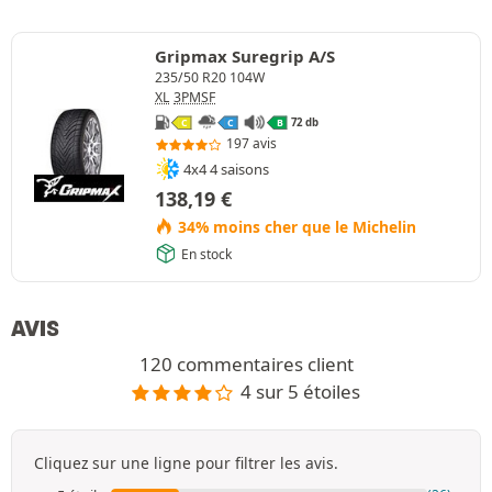
Gripmax Suregrip A/S
235/50 R20 104W
XL
3PMSF
72 db
C
C
B
197 avis
4x4 4 saisons
138,19
€
34% moins cher que le Michelin
En stock
AVIS
120 commentaires client
4 sur 5 étoiles
Cliquez sur une ligne pour filtrer les avis.