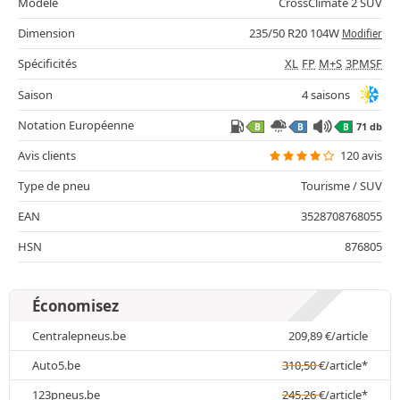
Modèle
CrossClimate 2 SUV
Dimension
235/50 R20 104W
Modifier
Spécificités
XL
FP
M+S
3PMSF
Saison
4 saisons
Notation Européenne
71 db
B
B
B
Avis clients
120 avis
Type de pneu
Tourisme / SUV
EAN
3528708768055
HSN
876805
Économisez
Centralepneus.be
209,89
€
/article
Auto5.be
310,50
€
/article*
123pneus.be
245,26
€
/article*