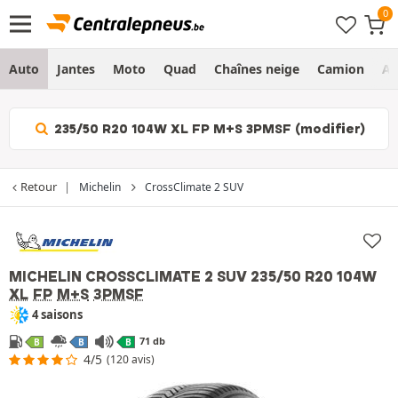
Auto
Jantes
Moto
Quad
Chaînes neige
Camion
Ag
235/50 R20 104W XL FP M+S 3PMSF (modifier)
Retour
Michelin
CrossClimate 2 SUV
MICHELIN CROSSCLIMATE 2 SUV
235/50 R20 104W
XL
FP
M+S
3PMSF
4 saisons
71 db
B
B
B
4/5
(120 avis)