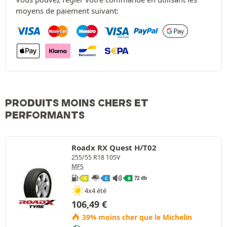
moyens de paiement suivant:
PRODUITS MOINS CHERS ET
PERFORMANTS
Roadx RX Quest H/T02
255/55 R18 105V
MFS
72 db
C
C
B
4x4 été
106,49
€
39% moins cher que le Michelin