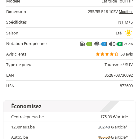
Modèle
Latitude Tour HP
Dimension
255/55 R18 105V
Modifier
Spécificités
N1
M+S
Saison
Été
Notation Européenne
71 db
B
C
B
Avis clients
58 avis
Type de pneu
Tourisme / SUV
EAN
3528708736092
HSN
873609
Économisez
Centralepneus.be
175,99
€
/article
123pneus.be
202,48
€
/article*
Auto5.be
185,50
€
/article*