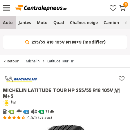
Auto
Jantes
Moto
Quad
Chaînes neige
Camion
Ag
255/55 R18 105V N1 M+S (modifier)
Retour
Michelin
Latitude Tour HP
MICHELIN LATITUDE TOUR HP
255/55 R18 105V
N1
M+S
Été
71 db
B
C
B
4.5/5
(58 avis)