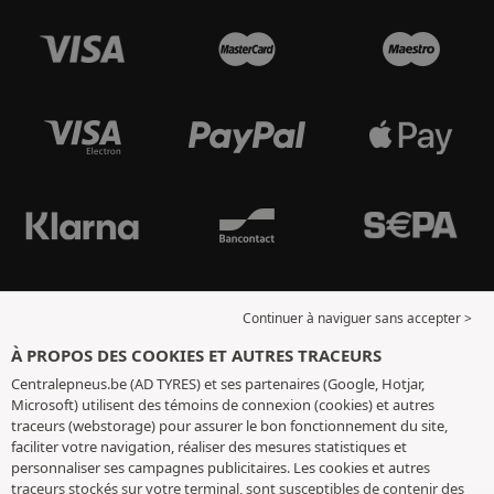
Continuer à naviguer sans accepter >
À PROPOS DES COOKIES ET AUTRES TRACEURS
Centralepneus.be (AD TYRES) et ses partenaires (Google, Hotjar,
Microsoft) utilisent des témoins de connexion (cookies) et autres
traceurs (webstorage) pour assurer le bon fonctionnement du site,
faciliter votre navigation, réaliser des mesures statistiques et
personnaliser ses campagnes publicitaires. Les cookies et autres
traceurs stockés sur votre terminal, sont susceptibles de contenir des