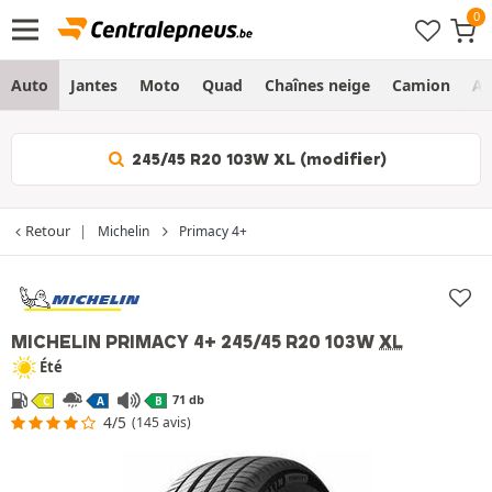
Auto
Jantes
Moto
Quad
Chaînes neige
Camion
Ag
245/45 R20 103W XL (modifier)
Retour
Michelin
Primacy 4+
MICHELIN PRIMACY 4+
245/45 R20 103W
XL
Été
71 db
C
A
B
4/5
(145 avis)