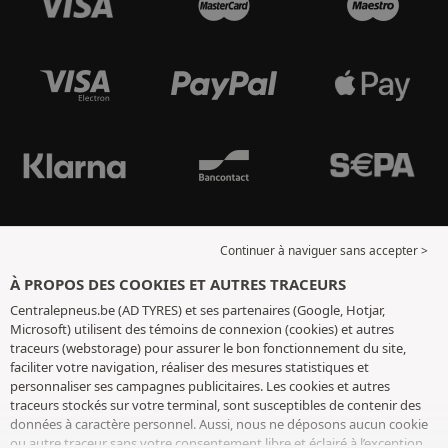
Continuer à naviguer sans accepter >
À PROPOS DES COOKIES ET AUTRES TRACEURS
Centralepneus.be (AD TYRES) et ses partenaires (Google, Hotjar,
Microsoft) utilisent des témoins de connexion (cookies) et autres
traceurs (webstorage) pour assurer le bon fonctionnement du site,
faciliter votre navigation, réaliser des mesures statistiques et
personnaliser ses campagnes publicitaires. Les cookies et autres
traceurs stockés sur votre terminal, sont susceptibles de contenir des
données à caractère personnel. Aussi, nous ne déposons aucun cookie
ou autre traceur sans votre consentement libre et éclairé à l’exception