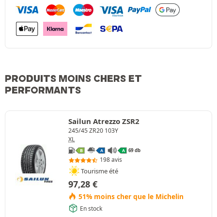
PRODUITS MOINS CHERS ET
PERFORMANTS
Sailun Atrezzo ZSR2
245/45 ZR20 103Y
XL
69 db
B
A
A
198 avis
Tourisme été
97,28
€
51% moins cher que le Michelin
En stock