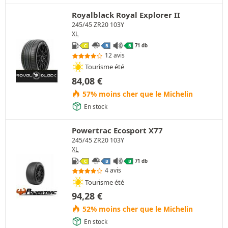
Royalblack Royal Explorer II
245/45 ZR20 103Y
XL
71 db
C
B
B
12 avis
Tourisme été
84,08
€
57% moins cher que le Michelin
En stock
Powertrac Ecosport X77
245/45 ZR20 103Y
XL
71 db
C
B
B
4 avis
Tourisme été
94,28
€
52% moins cher que le Michelin
En stock