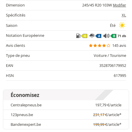
Dimension
245/45 R20 103W
Modifier
Spécificités
XL
Saison
Été
Notation Européenne
71 db
C
A
B
Avis clients
145 avis
Type de pneu
Voiture / Tourisme
EAN
3528706179952
HSN
617995
Économisez
Centralepneus.be
197,79
€
/article
123pneus.be
231,17
€
/article*
Bandenexpert.be
199,99
€
/article*