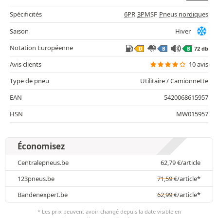
Spécificités
6PR
3PMSF
Pneus nordiques
Saison
Hiver
Notation Européenne
72 db
D
B
B
Avis clients
10 avis
Type de pneu
Utilitaire / Camionnette
EAN
5420068615957
HSN
MW015957
Économisez
Centralepneus.be
62,79
€
/article
123pneus.be
71,59
€
/article*
Bandenexpert.be
62,99
€
/article*
* Les prix peuvent avoir changé depuis la date visible en