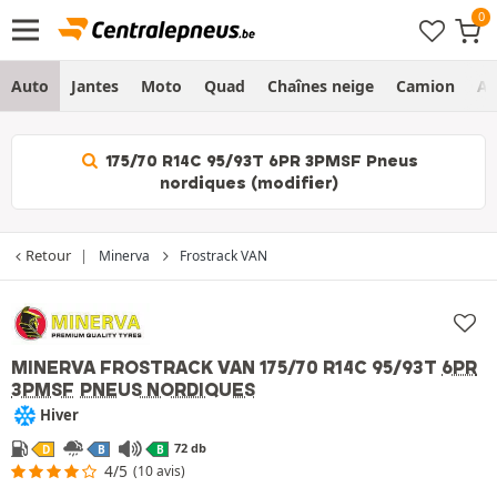
Auto
Jantes
Moto
Quad
Chaînes neige
Camion
Ag
175/70 R14C 95/93T 6PR 3PMSF Pneus
nordiques (modifier)
Retour
Minerva
Frostrack VAN
MINERVA FROSTRACK VAN
175/70 R14C 95/93T
6PR
3PMSF
PNEUS NORDIQUES
Hiver
72 db
D
B
B
4/5
(10 avis)