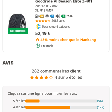
Goodride AllSeason Elite Z-401
205/45 R17 88V
XL
FP
3PMSF
72 db
D
C
B
2083 avis
Tourisme 4 saisons
52,49
€
45% moins cher que le Nankang
En stock
AVIS
282 commentaires client
4 sur 5 étoiles
Cliquez sur une ligne pour filtrer les avis.
5 étoiles
(56)
4 étoiles
(177)