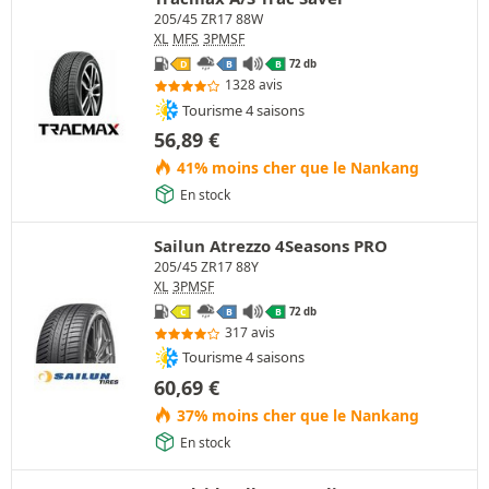
205/45 ZR17 88W
XL
MFS
3PMSF
72 db
D
B
B
1328 avis
Tourisme 4 saisons
56,89
€
41% moins cher que le Nankang
En stock
Sailun Atrezzo 4Seasons PRO
205/45 ZR17 88Y
XL
3PMSF
72 db
C
B
B
317 avis
Tourisme 4 saisons
60,69
€
37% moins cher que le Nankang
En stock