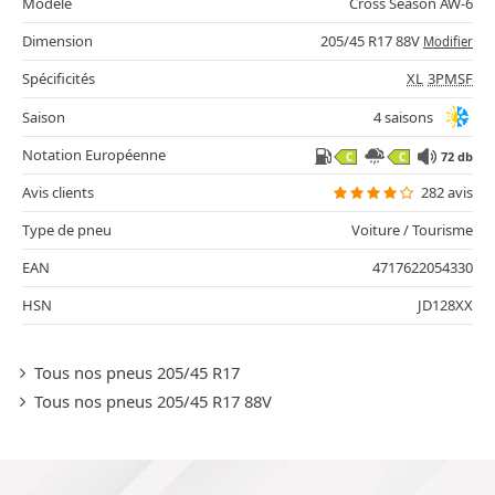
Modèle
Cross Season AW-6
Dimension
205/45 R17 88V
Modifier
Spécificités
XL
3PMSF
Saison
4 saisons
Notation Européenne
72 db
C
C
Avis clients
282 avis
Type de pneu
Voiture / Tourisme
EAN
4717622054330
HSN
JD128XX
Tous nos pneus 205/45 R17
Tous nos pneus 205/45 R17 88V