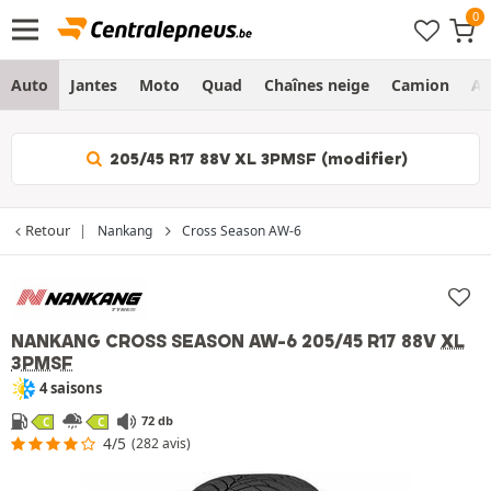
Auto
Jantes
Moto
Quad
Chaînes neige
Camion
Ag
205/45 R17 88V XL 3PMSF (modifier)
Retour
Nankang
Cross Season AW-6
NANKANG CROSS SEASON AW-6
205/45 R17 88V
XL
3PMSF
4 saisons
72 db
C
C
4/5
(282 avis)