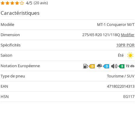
4/5
(20 avis)
Caractéristiques
Modèle
MT-1 Conqueror M/T
Dimension
275/65 R20 121/118Q
Modifier
Spécificités
10PR
POR
72
Saison
Été
Notation Européenne
72 db
D
D
B
Type de pneu
Tourisme / SUV
EAN
4718022014313
HSN
EG117