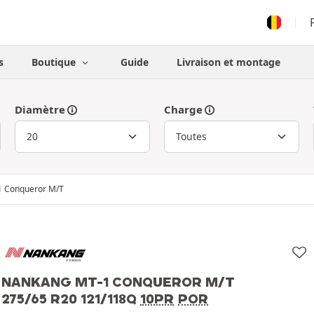
s
Boutique
Guide
Livraison et montage
Diamètre
Charge
 Conqueror M/T
NANKANG MT-1 CONQUEROR M/T
275/65 R20 121/118Q
10PR
POR
Nankang
275/65 R20 121/118Q