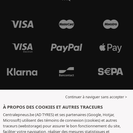
Continuer à naviguer sans accepter >
À PROPOS DES COOKIES ET AUTRES TRACEURS
Centralepneus.be (AD TYRES) et ses partenaires (Google, Hotjar,
Microsoft) utilisent des témoins de connexion (cookies) et autres
traceurs (webstorage) pour assurer le bon fonctionnement du site,
faciliter votre navigation, réaliser des mesures statistiques et