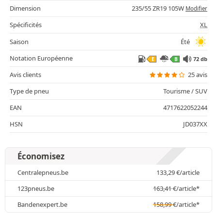
Dimension
235/55 ZR19 105W
Modifier
Spécificités
XL
Saison
Été
Notation Européenne
72 db
E
B
Avis clients
25 avis
Type de pneu
Tourisme / SUV
EAN
4717622052244
HSN
JD037XX
Économisez
Centralepneus.be
133,29
€
/article
123pneus.be
163,41
€
/article*
Bandenexpert.be
158,99
€
/article*