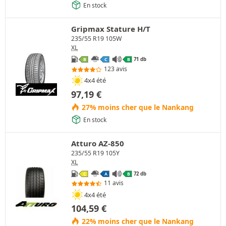
En stock
Gripmax Stature H/T
235/55 R19 105W
XL
71 db
B
C
B
123 avis
4x4 été
97,19
€
27% moins cher que le Nankang
En stock
Atturo AZ-850
235/55 R19 105Y
XL
72 db
C
A
B
11 avis
4x4 été
104,59
€
22% moins cher que le Nankang