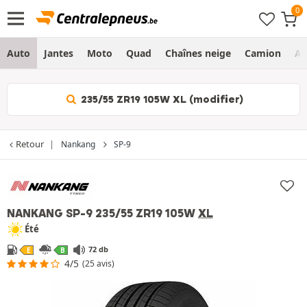
Auto
Jantes
Moto
Quad
Chaînes neige
Camion
Ag
235/55 ZR19 105W XL (modifier)
Retour
Nankang
SP-9
NANKANG SP-9
235/55 ZR19 105W
XL
Été
72 db
E
B
4/5
(25 avis)