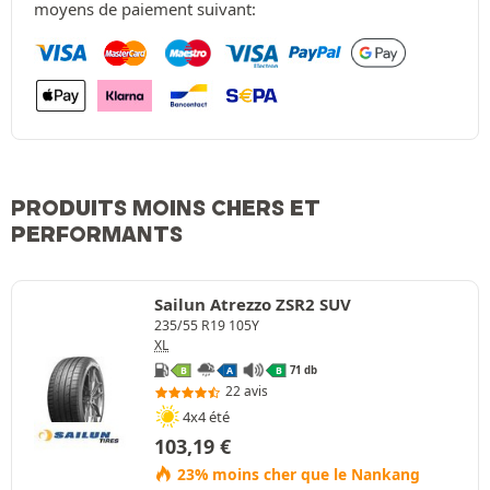
moyens de paiement suivant:
PRODUITS MOINS CHERS ET
PERFORMANTS
Sailun Atrezzo ZSR2 SUV
235/55 R19 105Y
XL
71 db
B
A
B
22 avis
4x4 été
103,19
€
23% moins cher que le Nankang