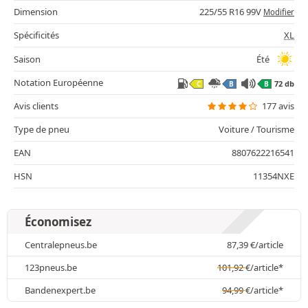
Dimension
225/55 R16 99V
Modifier
Spécificités
XL
Saison
Été
Notation Européenne
72 db
C
B
B
Avis clients
177 avis
Type de pneu
Voiture / Tourisme
EAN
8807622216541
HSN
11354NXE
Économisez
Centralepneus.be
87,39
€
/article
123pneus.be
101,92
€
/article*
Bandenexpert.be
94,99
€
/article*