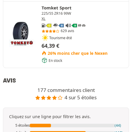
Tomket Sport
225/55 ZR16 99W
XL
69 db
C
B
B
629 avis
Tourisme été
64,39
€
26% moins cher que le Nexen
En stock
AVIS
177 commentaires client
4 sur 5 étoiles
Cliquez sur une ligne pour filtrer les avis.
5 étoiles
(44)