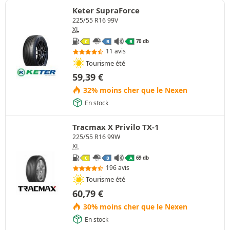
Keter SupraForce
225/55 R16 99V
XL
70 db
C
B
B
11 avis
Tourisme été
59,39
€
32% moins cher que le Nexen
En stock
Tracmax X Privilo TX-1
225/55 R16 99W
XL
69 db
C
B
A
196 avis
Tourisme été
60,79
€
30% moins cher que le Nexen
En stock