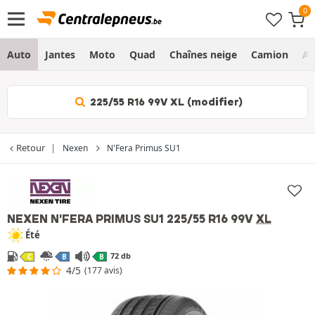
Auto
Jantes
Moto
Quad
Chaînes neige
Camion
Ag
225/55 R16 99V XL (modifier)
Retour
Nexen
N'Fera Primus SU1
NEXEN N'FERA PRIMUS SU1
225/55 R16 99V
XL
Été
72 db
C
B
B
4/5
(177 avis)