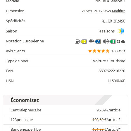
Modèle
Nblue 4 Season 2
Dimension
215/50 ZR17 95W
Modifier
Spécificités
XL
FR
3PMSF
Saison
4 saisons
Notation Européenne
72 db
C
A
B
Avis clients
183 avis
Type de pneu
Voiture / Tourisme
EAN
8807622216220
HSN
11596NXE
Économisez
Centralepneus.be
96,69
€
/article
123pneus.be
103,69
€
/article*
Bandenexpert.be
101,99
€
/article*