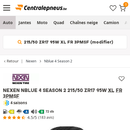
Auto
Jantes
Moto
Quad
Chaînes neige
Camion
Ag
215/50 ZR17 95W XL FR 3PMSF (modifier)
Retour
Nexen
Nblue 4 Season 2
NEXEN NBLUE 4 SEASON 2
215/50 ZR17 95W
XL
FR
3PMSF
4 saisons
72 db
C
A
B
4.5/5
(183 avis)