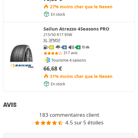
27% moins cher que le Nexen
En stock
Sailun Atrezzo 4Seasons PRO
215/50 R17 95W
XL
3PMSF
72 db
C
B
B
317 avis
Tourisme 4 saisons
66,68
€
31% moins cher que le Nexen
En stock
AVIS
183 commentaires client
4.5 sur 5 étoiles