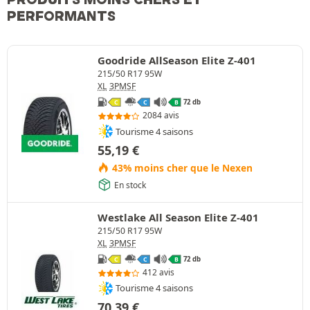
PERFORMANTS
Goodride AllSeason Elite Z-401
215/50 R17 95W
XL
3PMSF
72 db
C
C
B
2084 avis
Tourisme 4 saisons
55,19
€
43% moins cher que le Nexen
En stock
Westlake All Season Elite Z-401
215/50 R17 95W
XL
3PMSF
72 db
C
C
B
412 avis
Tourisme 4 saisons
70,39
€