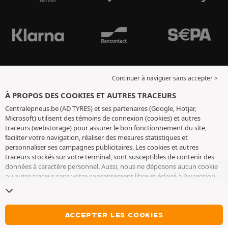
Continuer à naviguer sans accepter >
À PROPOS DES COOKIES ET AUTRES TRACEURS
Centralepneus.be (AD TYRES) et ses partenaires (Google, Hotjar,
Microsoft) utilisent des témoins de connexion (cookies) et autres
traceurs (webstorage) pour assurer le bon fonctionnement du site,
faciliter votre navigation, réaliser des mesures statistiques et
personnaliser ses campagnes publicitaires. Les cookies et autres
traceurs stockés sur votre terminal, sont susceptibles de contenir des
données à caractère personnel. Aussi, nous ne déposons aucun cookie
ou autre traceur sans votre consentement libre et éclairé à l’exception
de ceux indispensables pour le fonctionnement du site. Nous
conservons votre choix pendant 6 mois. Vous pouvez retirer votre
consentement à tout moment en vous rendant sur la
page cookies et
autres traceurs
. Vous pouvez choisir de continuer à naviguer sans
ACCEPTER LES COOKIES
accepter le dépôt de cookies ou autres traceurs. Le refus ne fait pas