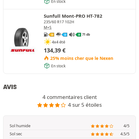
En stock
Sunfull Mont-PRO HT-782
235/60 R17 102H
M+S
71 db
D
D
B
4x4 été
134,39
€
25% moins cher que le Nexen
En stock
AVIS
4 commentaires client
4 sur 5 étoiles
Sol humide
4/5
Sol sec
4.5/5