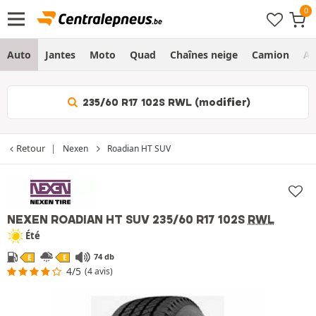
Auto
Jantes
Moto
Quad
Chaînes neige
Camion
Ag
235/60 R17 102S RWL (modifier)
Retour
Nexen
Roadian HT SUV
NEXEN ROADIAN HT SUV
235/60 R17 102S
RWL
Été
74 db
E
E
4/5
(4 avis)