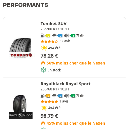
PERFORMANTS
Tomket SUV
235/60 R17 102H
71 db
C
C
B
32 avis
4x4 été
78,28
€
56% moins cher que le Nexen
En stock
Royalblack Royal Sport
235/60 R17 102H
71 db
D
C
B
1 avis
4x4 été
98,79
€
45% moins cher que le Nexen