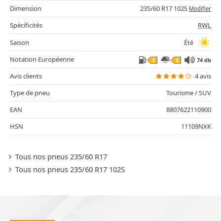
Dimension
235/60 R17 102S
Modifier
Spécificités
RWL
Saison
Été
Notation Européenne
74 db
E
E
Avis clients
4 avis
Type de pneu
Tourisme / SUV
EAN
8807622110900
HSN
11109NXK
Tous nos pneus 235/60 R17
Tous nos pneus 235/60 R17 102S