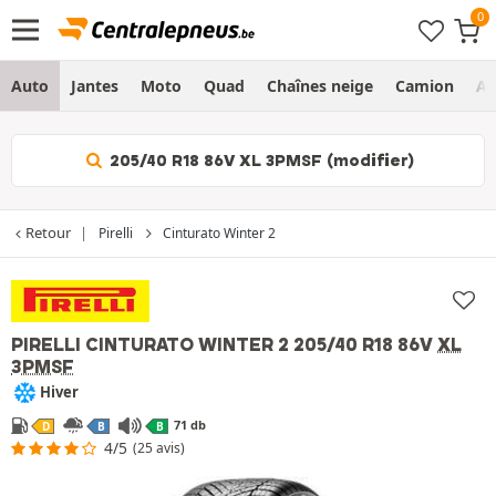
Auto
Jantes
Moto
Quad
Chaînes neige
Camion
Ag
205/40 R18 86V XL 3PMSF (modifier)
Retour
Pirelli
Cinturato Winter 2
PIRELLI CINTURATO WINTER 2
205/40 R18 86V
XL
3PMSF
Hiver
71 db
D
B
B
4/5
(25 avis)