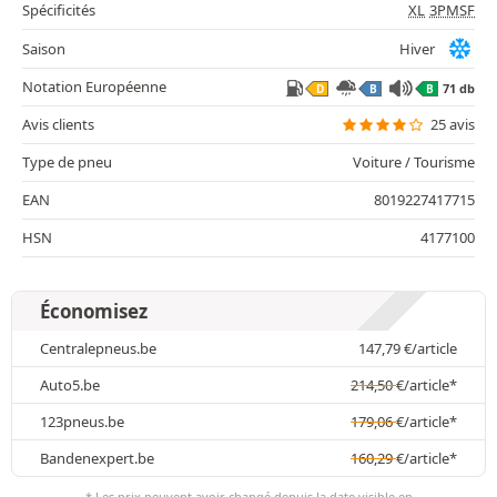
Spécificités
XL
3PMSF
Saison
Hiver
Notation Européenne
71 db
D
B
B
Avis clients
25 avis
Type de pneu
Voiture / Tourisme
EAN
8019227417715
HSN
4177100
Économisez
Centralepneus.be
147,79
€
/article
Auto5.be
214,50
€
/article*
123pneus.be
179,06
€
/article*
Bandenexpert.be
160,29
€
/article*
* Les prix peuvent avoir changé depuis la date visible en