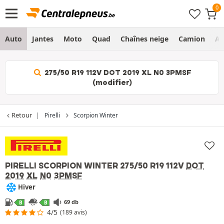
Auto
Jantes
Moto
Quad
Chaînes neige
Camion
Ag
275/50 R19 112V DOT 2019 XL N0 3PMSF
(modifier)
Retour
Pirelli
Scorpion Winter
PIRELLI SCORPION WINTER
275/50 R19 112V
DOT
2019
XL
N0
3PMSF
Hiver
69 db
B
B
4/5
(189 avis)