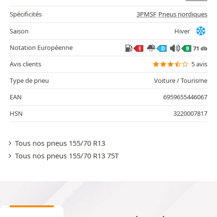
Spécificités
3PMSF
Pneus nordiques
Saison
Hiver
Notation Européenne
71 db
E
D
B
Avis clients
5 avis
Type de pneu
Voiture / Tourisme
EAN
6959655446067
HSN
3220007817
Tous nos pneus 155/70 R13
Tous nos pneus 155/70 R13 75T