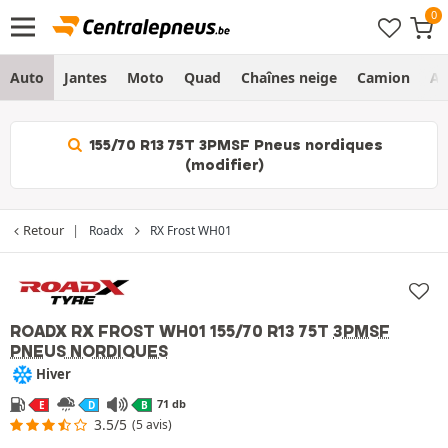
Auto
Jantes
Moto
Quad
Chaînes neige
Camion
Ag
155/70 R13 75T 3PMSF Pneus nordiques
(modifier)
Retour
Roadx
RX Frost WH01
ROADX RX FROST WH01
155/70 R13 75T
3PMSF
PNEUS NORDIQUES
Hiver
71 db
E
D
B
3.5/5
(5 avis)