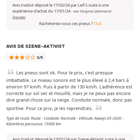
Avis traduit déposé le 17/02/24 par Leif S suite à une
expérience d'achat du 17/01/24
-
voir l'original (allemand)
Signaler
Racheteriez-vous ces pneus ?
OUI
AVIS DE SZENE-AKTIVIST
3/5
Les pneus sont ok. Pour le prix, c'est presque
imbattable. Le niveau sonore est le plus élevé à 2,4 bars à
environ 97 km/h. Puis à partir de 130 km/h. L'adhérence est
correcte sur sol sec et mouillé, mais je ne peux pas encore
dire grand-chose sur la neige. Conduite normale, donc pas
sportive. Pour ce prix, je les reprendrais.
Type de route: Route - Conduite: Normale - Véhicule: Aiways U5 (SUV) -
Kilomètres parcourus: 15000 km
Avis traduit déposé le 13/01/24 par Szene-Aktivist suite à une