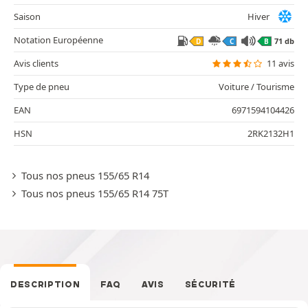
Saison
Hiver
Notation Européenne
71 db
D
C
B
Avis clients
11 avis
Type de pneu
Voiture / Tourisme
EAN
6971594104426
HSN
2RK2132H1
Tous nos pneus 155/65 R14
Tous nos pneus 155/65 R14 75T
DESCRIPTION
FAQ
AVIS
SÉCURITÉ