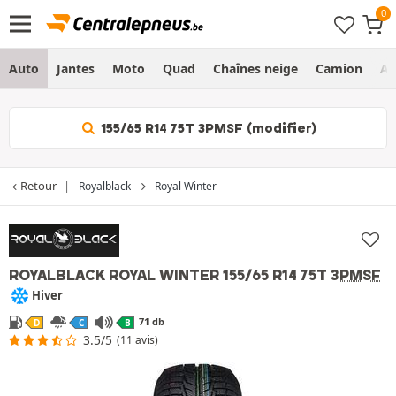
Auto
Jantes
Moto
Quad
Chaînes neige
Camion
Ag
155/65 R14 75T 3PMSF (modifier)
Retour
Royalblack
Royal Winter
ROYALBLACK ROYAL WINTER
155/65 R14 75T
3PMSF
Hiver
71 db
D
C
B
3.5/5
(11 avis)