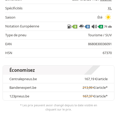
Spécificités
XL
Saison
Été
Notation Européenne
71 db
B
B
A
Type de pneu
Tourisme / SUV
EAN
8680830036091
HSN
67370
Économisez
Centralepneus.be
167,19
€
/article
Bandenexpert.be
213,99
€
/article*
123pneus.be
167,37
€
/article*
* Les prix peuvent avoir changé depuis la date visible en
cliquant sur le prix.