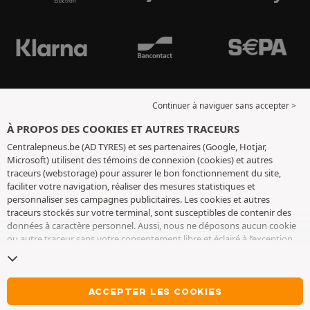
Continuer à naviguer sans accepter >
À PROPOS DES COOKIES ET AUTRES TRACEURS
Centralepneus.be (AD TYRES) et ses partenaires (Google, Hotjar,
Microsoft) utilisent des témoins de connexion (cookies) et autres
traceurs (webstorage) pour assurer le bon fonctionnement du site,
faciliter votre navigation, réaliser des mesures statistiques et
personnaliser ses campagnes publicitaires. Les cookies et autres
traceurs stockés sur votre terminal, sont susceptibles de contenir des
données à caractère personnel. Aussi, nous ne déposons aucun cookie
ou autre traceur sans votre consentement libre et éclairé à l’exception
de ceux indispensables pour le fonctionnement du site. Nous
conservons votre choix pendant 6 mois. Vous pouvez retirer votre
consentement à tout moment en vous rendant sur la
page cookies et
autres traceurs
. Vous pouvez choisir de continuer à naviguer sans
ACCEPTER LES COOKIES
accepter le dépôt de cookies ou autres traceurs. Le refus ne fait pas