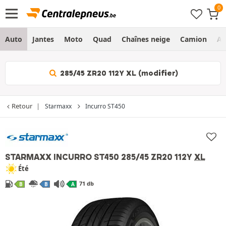
Auto
Jantes
Moto
Quad
Chaînes neige
Camion
Ag
285/45 ZR20 112Y XL (modifier)
Retour
Starmaxx
Incurro ST450
STARMAXX INCURRO ST450
285/45 ZR20 112Y
XL
Été
71 db
B
B
A