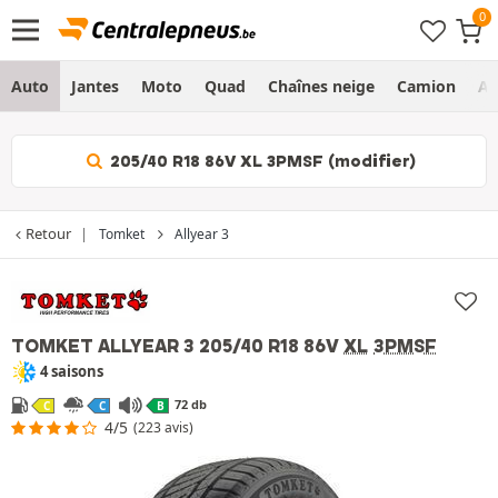
Auto
Jantes
Moto
Quad
Chaînes neige
Camion
Ag
205/40 R18 86V XL 3PMSF (modifier)
Retour
Tomket
Allyear 3
TOMKET ALLYEAR 3
205/40 R18 86V
XL
3PMSF
4 saisons
72 db
C
C
B
4/5
(223 avis)