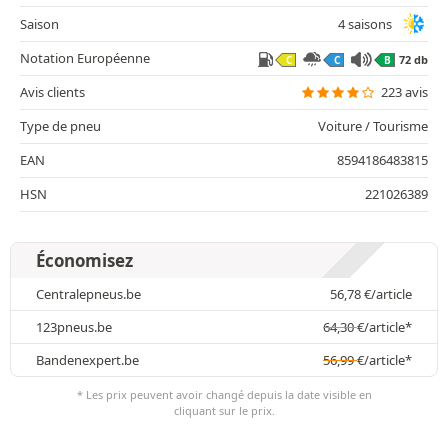
Saison
4 saisons
Notation Européenne
72 db
C
C
B
Avis clients
223 avis
Type de pneu
Voiture / Tourisme
EAN
8594186483815
HSN
221026389
Économisez
Centralepneus.be
56,78
€
/article
123pneus.be
64,30
€
/article*
Bandenexpert.be
56,99
€
/article*
* Les prix peuvent avoir changé depuis la date visible en
cliquant sur le prix.