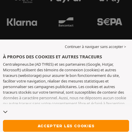
Continuer à naviguer sans accepter >
À PROPOS DES COOKIES ET AUTRES TRACEURS
Centralepneus.be (AD TYRES) et ses partenaires (Google, Hotjar,
Microsoft) utilisent des témoins de connexion (cookies) et autres
traceurs (webstorage) pour assurer le bon fonctionnement du site,
faciliter votre navigation, réaliser des mesures statistiques et
personnaliser ses campagnes publicitaires. Les cookies et autres
traceurs stockés sur votre terminal, sont susceptibles de contenir des
données à caractère personnel. Aussi, nous ne déposons aucun cookie
ou autre traceur sans votre consentement libre et éclairé à l’exception
de ceux indispensables pour le fonctionnement du site. Nous
conservons votre choix pendant 6 mois. Vous pouvez retirer votre
consentement à tout moment en vous rendant sur la
page cookies et
autres traceurs
. Vous pouvez choisir de continuer à naviguer sans
ACCEPTER LES COOKIES
accepter le dépôt de cookies ou autres traceurs. Le refus ne fait pas