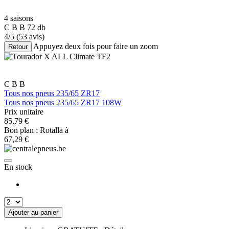
4 saisons
C
B
B
72 db
4/5
(53 avis)
Appuyez deux fois pour faire un zoom
Retour
C
B
B
Tous nos pneus 235/65 ZR17
Tous nos pneus 235/65 ZR17 108W
Prix unitaire
85,79
€
Bon plan : Rotalla à
67,29
€
En stock
Ajouter au panier