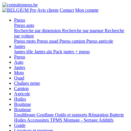
Pro
Avis clients
Contact
Mon compte
Pneus
Pneus auto
Recherche par dimension
Recherche par marque
Recherche
par voiture
Pneus moto
Pneus quad
Pneus camion
Pneus agricole
Jantes
Jantes tôle
Jantes alu
Pack jantes + pneus
Pneus
Auto
Jantes
Moto
Quad
Chaînes neige
Camion
Agricole
Huiles
Boutique
Boutique
Equilibrage
Gonflage
Outils et supports
Réparation
Batterie
Huiles
Accessoires
TPMS
Montage - Serrage
Additifs
Guide
Livraison et montage