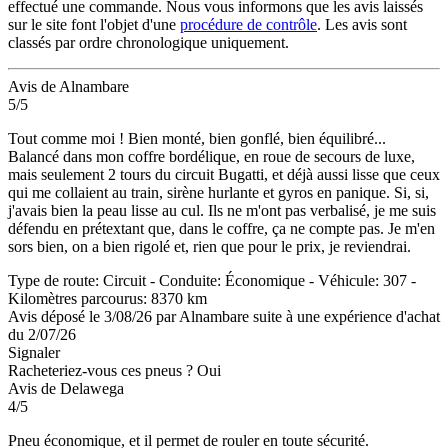
effectué une commande. Nous vous informons que les avis laissés
sur le site font l'objet d'une
procédure de contrôle
. Les avis sont
classés par ordre chronologique uniquement.
Avis de Alnambare
5/5
Tout comme moi ! Bien monté, bien gonflé, bien équilibré...
Balancé dans mon coffre bordélique, en roue de secours de luxe,
mais seulement 2 tours du circuit Bugatti, et déjà aussi lisse que ceux
qui me collaient au train, sirène hurlante et gyros en panique. Si, si,
j'avais bien la peau lisse au cul. Ils ne m'ont pas verbalisé, je me suis
défendu en prétextant que, dans le coffre, ça ne compte pas. Je m'en
sors bien, on a bien rigolé et, rien que pour le prix, je reviendrai.
Type de route: Circuit - Conduite: Économique - Véhicule: 307 -
Kilomètres parcourus: 8370 km
Avis déposé le 3/08/26 par Alnambare suite à une expérience d'achat
du 2/07/26
Signaler
Racheteriez-vous ces pneus ?
Oui
Avis de Delawega
4/5
Pneu économique, et il permet de rouler en toute sécurité.