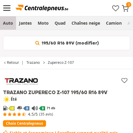
Auto
Jantes
Moto
Quad
Chaînes neige
Camion
Ag
195/60 R16 89V (modifier)
Retour
Trazano
Zupereco Z-107
« Choix Centralepneus »
TRAZANO ZUPERECO Z-107
195/60 R16 89V
Été
71 db
C
B
B
4.5/5
(35 avis)
Choix Centralepneus
Fiable et économique ! Excellent rapport qualité-prix.