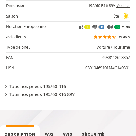
Dimension
195/60 R16 89V
Modifier
Saison
Été
Notation Européenne
71 db
C
B
B
Avis clients
35 avis
Type de pneu
Voiture / Tourisme
EAN
6938112623357
HSN
03010469101M4G149301
Tous nos pneus 195/60 R16
Tous nos pneus 195/60 R16 89V
DESCRIPTION
FAQ
AVIS
SÉCURITÉ