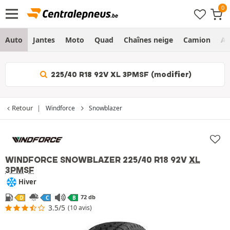
Auto
Jantes
Moto
Quad
Chaînes neige
Camion
Ag
225/40 R18 92V XL 3PMSF (modifier)
Retour
Windforce
Snowblazer
WINDFORCE SNOWBLAZER
225/40 R18 92V
XL
3PMSF
Hiver
72 db
D
C
B
3.5/5
(10 avis)