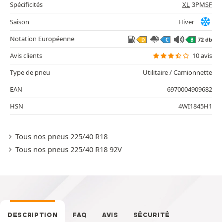
Spécificités
XL
3PMSF
Saison
Hiver
Notation Européenne
72 db
D
C
B
Avis clients
10 avis
Type de pneu
Utilitaire / Camionnette
EAN
6970004909682
HSN
4WI1845H1
Tous nos pneus 225/40 R18
Tous nos pneus 225/40 R18 92V
DESCRIPTION
FAQ
AVIS
SÉCURITÉ