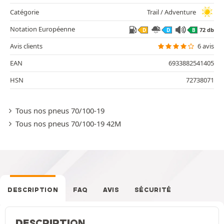
Catégorie
Trail / Adventure
Notation Européenne
72 db
D
D
B
Avis clients
6 avis
EAN
6933882541405
HSN
72738071
Tous nos pneus 70/100-19
Tous nos pneus 70/100-19 42M
DESCRIPTION
FAQ
AVIS
SÉCURITÉ
DESCRIPTION