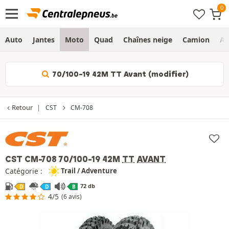
Auto
Jantes
Moto
Quad
Chaînes neige
Camion
Ag
70/100-19 42M TT Avant (modifier)
Retour
CST
CM-708
CST CM-708
70/100-19 42M
TT
AVANT
Catégorie :
Trail / Adventure
72 db
D
D
B
4/5
(6 avis)