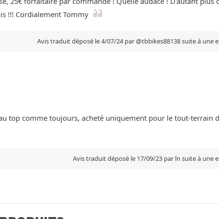
e, 25€ forfaitaire par commande ! Quelle audace ! D'autant plus q
mais !!! Cordialement Tommy
Avis traduit déposé le 4/07/24 par @tbbikes88138 suite à une 
on au top comme toujours, acheté uniquement pour le tout-terrain 
Avis traduit déposé le 17/09/23 par ln suite à une