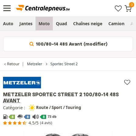
Auto
Jantes
Moto
Quad
Chaînes neige
Camion
Ag
100/80-14 48S Avant (modifier)
Retour
Metzeler
Sportec Street 2
METZELER SPORTEC STREET 2
100/80-14 48S
AVANT
Catégorie :
Route / Sport / Touring
73 db
B
B
B
4.5/5
(4 avis)