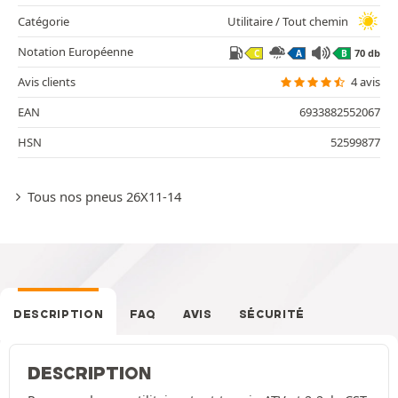
Catégorie
Utilitaire / Tout chemin
Notation Européenne
70 db
C
A
B
Avis clients
4 avis
EAN
6933882552067
HSN
52599877
Tous nos pneus 26X11-14
DESCRIPTION
FAQ
AVIS
SÉCURITÉ
DESCRIPTION