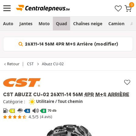
Auto
Jantes
Moto
Quad
Chaînes neige
Camion
Ag
26X11-14 56M 4PR M+S Arrière (modifier)
Retour
CST
Abuzz CU-02
CST ABUZZ CU-02
26X11-14 56M
4PR
M+S
ARRIÈRE
Catégorie :
Utilitaire / Tout chemin
70 db
C
A
B
4.5/5
(4 avis)