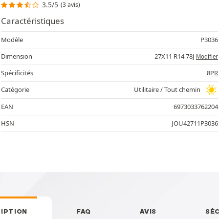
3.5/5
(3 avis)
Caractéristiques
Modèle
P3036
Dimension
27X11 R14 78J
Modifier
Spécificités
8PR
Catégorie
Utilitaire / Tout chemin
EAN
6973033762204
HSN
JOU42711P3036
IPTION
FAQ
AVIS
SÉ