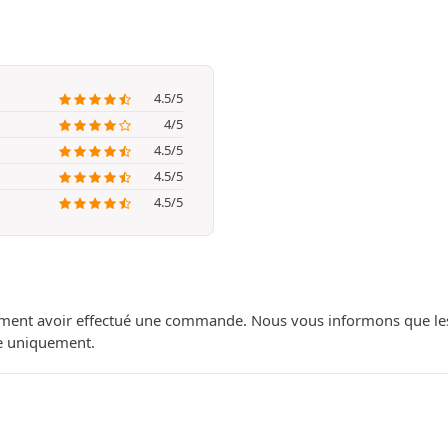
4.5/5
4/5
4.5/5
4.5/5
4.5/5
ment avoir effectué une commande. Nous vous informons que les avi
ue uniquement.