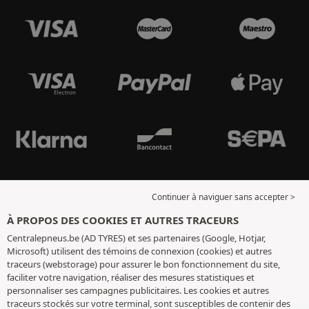
Continuer à naviguer sans accepter >
À PROPOS DES COOKIES ET AUTRES TRACEURS
Centralepneus.be (AD TYRES) et ses partenaires (Google, Hotjar,
Microsoft) utilisent des témoins de connexion (cookies) et autres
traceurs (webstorage) pour assurer le bon fonctionnement du site,
faciliter votre navigation, réaliser des mesures statistiques et
personnaliser ses campagnes publicitaires. Les cookies et autres
traceurs stockés sur votre terminal, sont susceptibles de contenir des