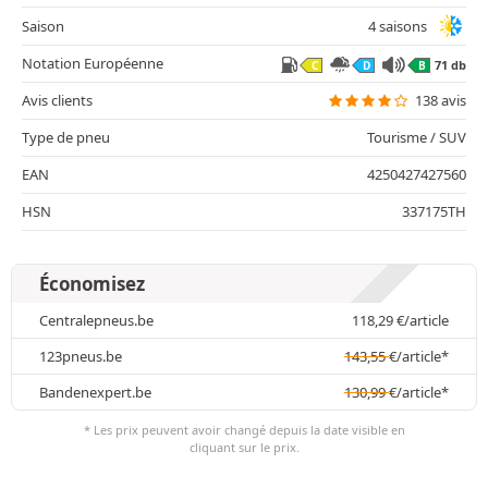
Saison
4 saisons
Notation Européenne
71 db
C
D
B
Avis clients
138 avis
Type de pneu
Tourisme / SUV
EAN
4250427427560
HSN
337175TH
Économisez
Centralepneus.be
118,29
€
/article
123pneus.be
143,55
€
/article*
Bandenexpert.be
130,99
€
/article*
* Les prix peuvent avoir changé depuis la date visible en
cliquant sur le prix.