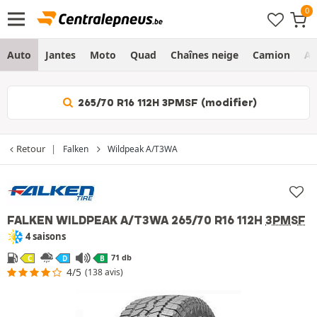
Auto
Jantes
Moto
Quad
Chaînes neige
Camion
Ag
265/70 R16 112H 3PMSF (modifier)
Retour
Falken
Wildpeak A/T3WA
FALKEN WILDPEAK A/T3WA
265/70 R16 112H
3PMSF
4 saisons
71 db
C
D
B
4/5
(138 avis)